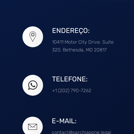
ENDEREÇO:
10411 Motor City Drive. Suite
320, Bethesda, MD 20817
TELEFONE:
+1 (202) 790-7262
E-MAIL:
contact@sarchiapone.legal