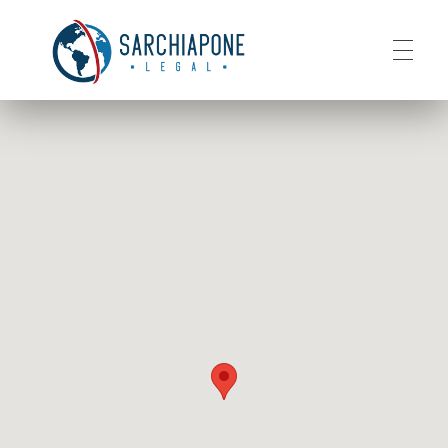
BEM VINDO
Sarchiapone Advocacia
Vistos e Residência Permanete nos EUA
SOBRE
SERVIÇOS
CONTATO