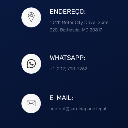
ENDEREÇO:
10411 Motor City Drive. Suite
320, Bethesda, MD 20817
WHATSAPP:
+1 (202) 790-7262
E-MAIL:
contact@sarchiapone.legal