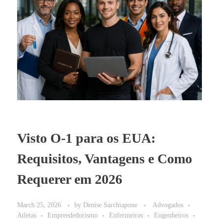
BLOG
Visto O-1 para os EUA:
Requisitos, Vantagens e Como
Requerer em 2026
March 25, 2026
by
Denise Sarchiapone
Advogados
Atletas
Empreededorismo
Enfermeiras
Engenheiros