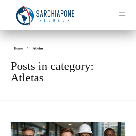
HOME
Sarchiapone Legal
Visa and Permanent Residency in the USA
Home
Atletas
Posts in category:
ABOUT
Atletas
SERVICES
CONTACT