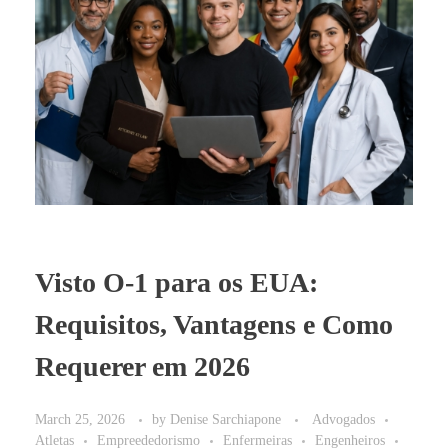
BLOG
Visto O-1 para os EUA:
Requisitos, Vantagens e Como
Requerer em 2026
March 25, 2026
by
Denise Sarchiapone
Advogados
Atletas
Empreededorismo
Enfermeiras
Engenheiros