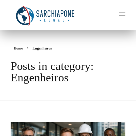
HOME
Sarchiapone Legal
Visa and Permanent Residency in the USA
Home
Engenheiros
Posts in category:
ABOUT
Engenheiros
SERVICES
CONTACT