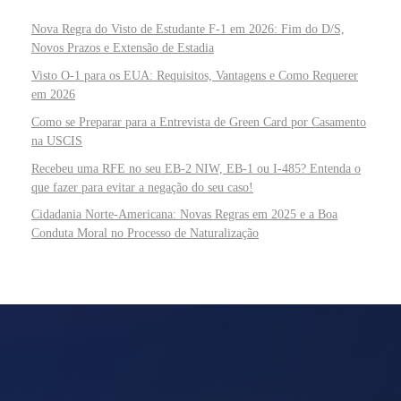
Nova Regra do Visto de Estudante F-1 em 2026: Fim do D/S,
Novos Prazos e Extensão de Estadia
Visto O-1 para os EUA: Requisitos, Vantagens e Como Requerer
em 2026
Como se Preparar para a Entrevista de Green Card por Casamento
na USCIS
Recebeu uma RFE no seu EB-2 NIW, EB-1 ou I-485? Entenda o
que fazer para evitar a negação do seu caso!
Cidadania Norte-Americana: Novas Regras em 2025 e a Boa
Conduta Moral no Processo de Naturalização