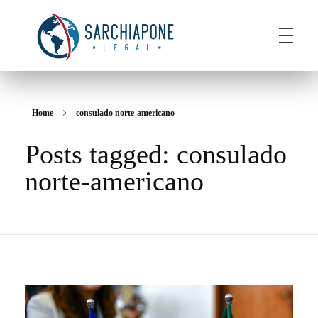
HOME
Sarchiapone Legal
Visa and Permanent Residency in the USA
Home
consulado norte-americano
Posts tagged: consulado
ABOUT
norte-americano
SERVICES
CONTACT