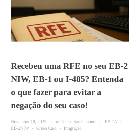
BLOG
Recebeu uma RFE no seu EB-2
NIW, EB-1 ou I-485? Entenda
o que fazer para evitar a
negação do seu caso!
November 18, 2025
by
Denise Sarchiapone
EB-1A
EB-2NIW
Green Card
Imigração