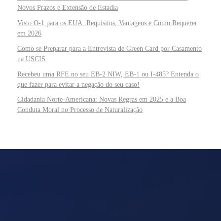
Novos Prazos e Extensão de Estadia
Visto O-1 para os EUA: Requisitos, Vantagens e Como Requerer
em 2026
Como se Preparar para a Entrevista de Green Card por Casamento
na USCIS
Recebeu uma RFE no seu EB-2 NIW, EB-1 ou I-485? Entenda o
que fazer para evitar a negação do seu caso!
Cidadania Norte-Americana: Novas Regras em 2025 e a Boa
Conduta Moral no Processo de Naturalização