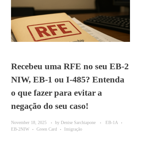
BLOG
Recebeu uma RFE no seu EB-2
NIW, EB-1 ou I-485? Entenda
o que fazer para evitar a
negação do seu caso!
November 18, 2025
by
Denise Sarchiapone
EB-1A
EB-2NIW
Green Card
Imigração