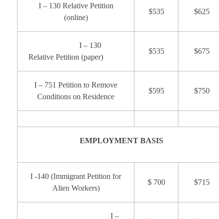
I – 130 Relative Petition
$535
$625
(online)
I – 130
$535
$675
Relative Petition (paper)
I – 751 Petition to Remove
$595
$750
Conditions on Residence
EMPLOYMENT BASIS
I -140 (Immigrant Petition for
$ 700
$715
Alien Workers)
I –