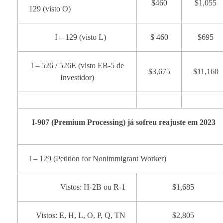
$460
$1,055
129 (visto O)
I – 129 (visto L)
$ 460
$695
I – 526 / 526E (visto EB-5 de
$3,675
$11,160
Investidor)
I-907 (Premium Processing) já sofreu reajuste em 2023
I – 129 (Petition for Nonimmigrant Worker)
Vistos: H-2B ou R-1
$1,685
Vistos: E, H, L, O, P, Q, TN
$2,805