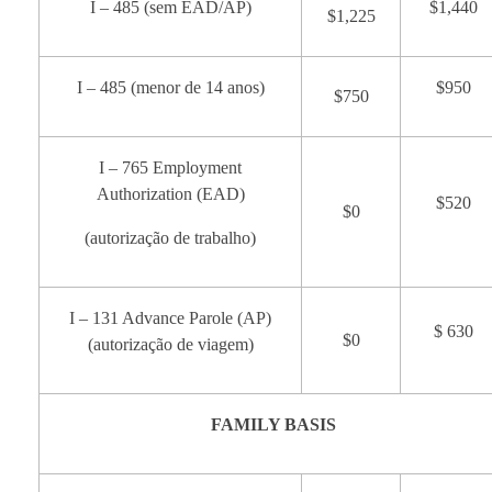
I – 485 (sem EAD/AP)
$1,440
$1,225
I – 485 (menor de 14 anos)
$950
$750
I – 765 Employment
Authorization (EAD)
$520
$0
(autorização de trabalho)
I – 131 Advance Parole (AP)
$ 630
$0
(autorização de viagem)
FAMILY BASIS