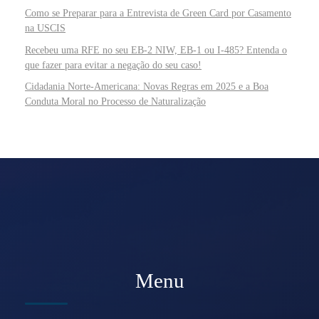
Como se Preparar para a Entrevista de Green Card por Casamento
na USCIS
Recebeu uma RFE no seu EB-2 NIW, EB-1 ou I-485? Entenda o
que fazer para evitar a negação do seu caso!
Cidadania Norte-Americana: Novas Regras em 2025 e a Boa
Conduta Moral no Processo de Naturalização
Menu