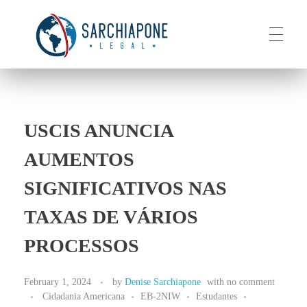
HOME
Sarchiapone Legal
Visa and Permanent Residency in the USA
USCIS ANUNCIA
ABOUT
AUMENTOS
SIGNIFICATIVOS NAS
SERVICES
TAXAS DE VÁRIOS
PROCESSOS
CONTACT
February 1, 2024
by
Denise Sarchiapone
with
no comment
Cidadania Americana
EB-2NIW
Estudantes