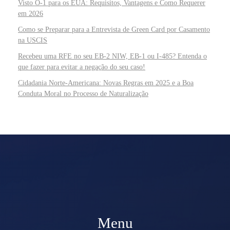
Visto O-1 para os EUA: Requisitos, Vantagens e Como Requerer
em 2026
Como se Preparar para a Entrevista de Green Card por Casamento
na USCIS
Recebeu uma RFE no seu EB-2 NIW, EB-1 ou I-485? Entenda o
que fazer para evitar a negação do seu caso!
Cidadania Norte-Americana: Novas Regras em 2025 e a Boa
Conduta Moral no Processo de Naturalização
Menu