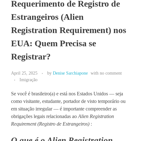
Requerimento de Registro de
BLOG
Estrangeiros (Alien
Registration Requirement) nos
EUA: Quem Precisa se
Registrar?
April 25, 2025
by
Denise Sarchiapone
with
no comment
Imigração
Se você é brasileiro(a) e está nos Estados Unidos — seja
como visitante, estudante, portador de visto temporário ou
em situação irregular — é importante compreender as
obrigações legais relacionadas ao
Alien Registration
Requirement (Registro de Estrangeiros)
:
O que é o Alien Registration