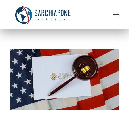
HOME
Sarchiapone Legal
Visa and Permanent Residency in the USA
ABOUT
SERVICES
CONTACT