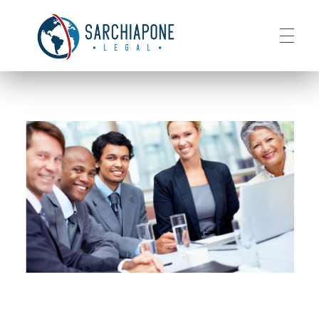
HOME
Sarchiapone Legal
Visa and Permanent Residency in the USA
ABOUT
SERVICES
CONTACT