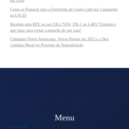
em 2026
Como se Preparar para a Entrevista de Green Card por Casamento
na USCIS
Recebeu uma RFE no seu EB-2 NIW, EB-1 ou I-485? Entenda o
que fazer para evitar a negação do seu caso!
Cidadania Norte-Americana: Novas Regras em 2025 e a Boa
Conduta Moral no Processo de Naturalização
Menu