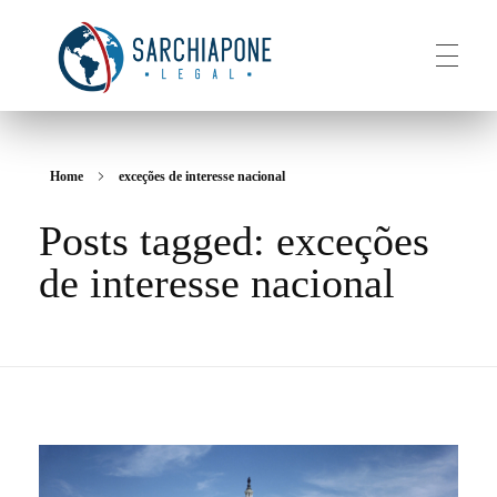
HOME
Sarchiapone Legal
Visa and Permanent Residency in the USA
Home
exceções de interesse nacional
Posts tagged: exceções
ABOUT
de interesse nacional
SERVICES
CONTACT