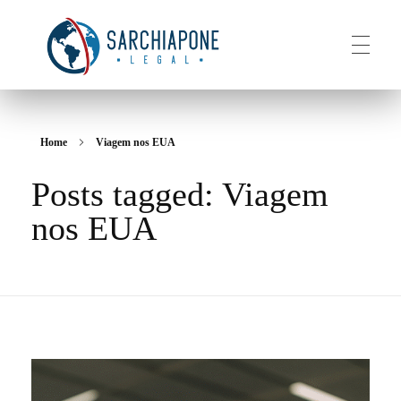
HOME
Sarchiapone Legal
Visa and Permanent Residency in the USA
Home
Viagem nos EUA
Posts tagged: Viagem
ABOUT
nos EUA
SERVICES
CONTACT