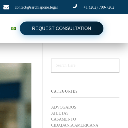
contact@sarchiapone.legal
+1 (202) 790-7262
REQUEST CONSULTATION
CATEGORIES
ADVOGADOS
ATLETAS
CASAMENTO
CIDADANIA AMERICANA