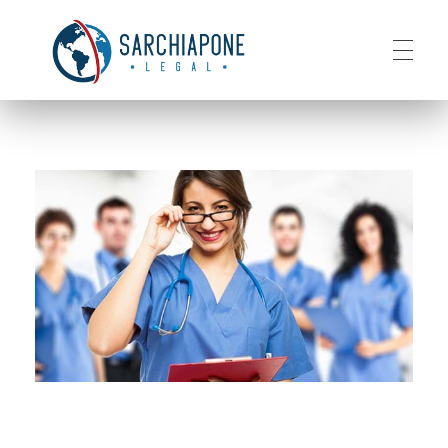
HOME
Sarchiapone Legal
Visa and Permanent Residency in the USA
ABOUT
SERVICES
CONTACT