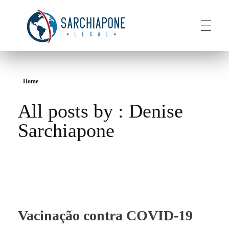
HOME
Sarchiapone Legal
Visa and Permanent Residency in the USA
Home
All posts by : Denise
ABOUT
Sarchiapone
SERVICES
CONTACT
Vacinação contra COVID-19