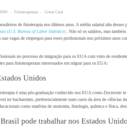
2NIW
Fisioterapeutas
Green Card
sileiros de fisioterapia nos últimos anos. A média salarial alta desses p
ano (
U.S. Bureau of Labor Statistics
)
. Não só os salários, mas também
nas vagas de empregos para esses profissionais nos próximos anos co
ssionais no processo de imigração para os EUA com visto de resident
es para fisioterapeutas interessados em migrar para os EUA:
Estados Unidos
fisioterapia é uma pós-graduaçāo conhecido nos EUA como
Doctorate in
erá ter bacharelato, preferencialmente num curso da área de ciências da
ducacionais como matérias de anatomia, fisiologia, química e física, dent
rasil pode trabalhar nos Estados Unido