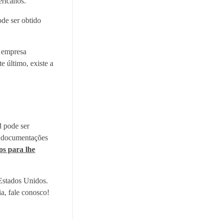
ericanos.
de ser obtido
a empresa
te último, existe a
d pode ser
 e documentações
os para lhe
 Estados Unidos.
a, fale conosco!