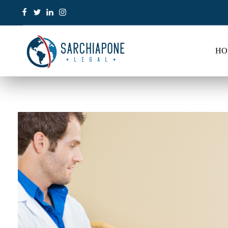
HO
Sarchiapone Legal
Visa and Permanent Residency in the USA