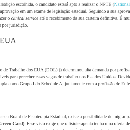
risdição escolhida, o candidato estará apto a realizar o NPTE (
National
 aprovação em um exame de legislação estadual. Seguindo a sua aprov
azer o
clinical service
até o recebimento da sua carteira definitiva. É mu
 por jurisdição.
s EUA
o de Trabalho dos EUA (DOL) já determinou alta demanda por profissio
oníveis para preecher essas vagas de trabalho nos Estados Unidos. Devi
erapia como Grupo I do Schedule A, juntamente com a profissão de Enf
o seu Board de Fisioterapia Estadual, existe a possibilidade de migrar p
Green Card)
. Esse visto exige que o fisioterapeuta tenha uma oferta d