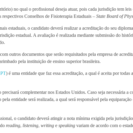
tório) no qual o profissional deseja atuar, pois cada jurisdição tem leis 
os respectivos Conselhos de Fisioterapia Estaduais –
State Board of Phy
nais estaduais, o candidato deverá realizar a acreditação do seu diploma 
urisdição estadual. A avaliação é realizada mediante submissão do histó
do.
e com outros documentos que serão requisitados pela empresa de acredit
imbado pela instituição de ensino superior brasileira.
CPT
) é uma entidade que faz essa acreditação, a qual é aceita por todas 
ato precisará complementar nos Estados Unidos. Caso seja necessária a
pela entidade será realizada, a qual será responsável pela equiparação 
sional, o candidato deverá atingir a nota mínima exigida pela jurisdiçã
 do
reading
,
listening
,
writing
e
speaking
variam de acordo com o estado