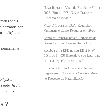
Nova Regra do Visto de Estudante F-1 em
2026: Fim do D/S, Novos Prazos e
Extensão de Estadia
rofissionais
Visto O-1 para os EUA: Requisitos,
 a demanda por
Vantagens e Como Requerer em 2026
m a adição de
Como se Preparar para a Entrevista de
Green Card por Casamento na USCIS
e permanente
Recebeu uma RFE no seu EB-2 NIW,
EB-1 ou I-485? Entenda o que fazer para
evitar a negação do seu caso!
Cidadania Norte-Americana: Novas
Regras em 2025 e a Boa Conduta Moral
no Processo de Naturalização
 Physical
 saúde (
health
re outras.
s ?