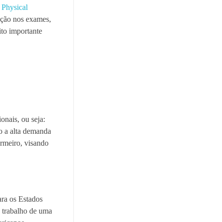
 Physical
ação nos exames,
ito importante
nais, ou seja:
do a alta demanda
ermeiro, visando
ara os Estados
e trabalho de uma