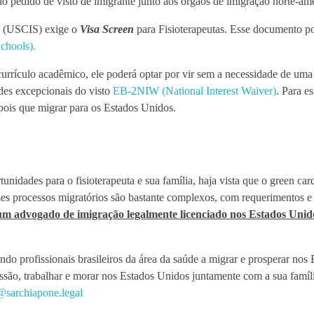
do pedido de visto de imigrante junto aos órgãos de imigração norte-am
na (USCIS) exige o
Visa Screen
para Fisioterapeutas. Esse documento po
chools).
e currículo acadêmico, ele poderá optar por vir sem a necessidade de um
ades excepcionais do visto
EB-2NIW (National Interest Waiver)
. Para es
depois que migrar para os Estados Unidos.
dades para o fisioterapeuta e sua família, haja vista que o green car
sses processos migratórios são bastante complexos, com requerimentos
 um advogado de imigração legalmente licenciado nos Estados Unid
do profissionais brasileiros da área da saúde a migrar e prosperar nos
issão, trabalhar e morar nos Estados Unidos juntamente com a sua famíli
@sarchiapone.legal