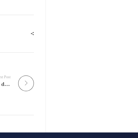
xt Post
O Que Você Precisa Saber Sobre as Restrições de Viagem e Exceções de Interesse Nacional (National Interest Exception) para os Estados Unidos