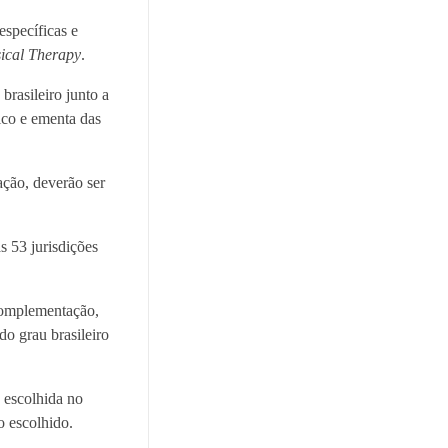
específicas e
sical Therapy
.
brasileiro junto a
rico e ementa das
ação, deverão ser
as 53 jurisdições
 complementação,
do grau brasileiro
o escolhida no
 escolhido.