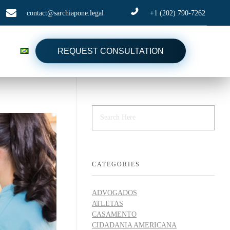
contact@sarchiapone.legal
+1 (202) 790-7262
REQUEST CONSULTATION
CATEGORIES
ADVOGADOS
ATLETAS
CASAMENTO
CIDADANIA AMERICANA