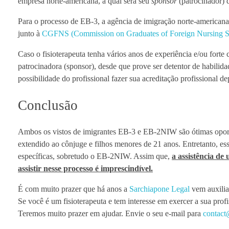
empresa norte-americana, a qual será seu
sponsor
(patrocinador) 
Para o processo de EB-3, a agência de imigração norte-america
junto à
CGFNS (Commission on Graduates of Foreign Nursing S
Caso o fisioterapeuta tenha vários anos de experiência e/ou fort
patrocinadora (sponsor), desde que prove ser detentor de habilid
possibilidade do profissional fazer sua acreditação profissional 
Conclusão
Ambos os vistos de imigrantes EB-3 e EB-2NIW são ótimas oportuni
extendido ao cônjuge e filhos menores de 21 anos. Entretanto, e
específicas, sobretudo o EB-2NIW. Assim que,
a assistência de
assistir nesse processo é imprescindível.
É com muito prazer que há anos a
Sarchiapone Legal
vem auxilian
Se você é um fisioterapeuta e tem interesse em exercer a sua prof
Teremos muito prazer em ajudar. Envie o seu e-mail para
contact